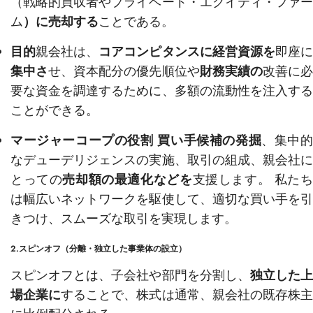
（戦略的買収者やプライベート・エクイティ・ファー
ム
）に売却する
ことである。
目的
親会社は、
コアコンピタンスに経営資源を
即座
集中さ
せ、資本配分の優先順位や
財務実績の
改善に
要な資金を調達するために、多額の流動性を注入する
ことができる。
マージャーコープの役割
買い手候補の発掘
、集中
なデューデリジェンスの実施、取引の組成、親会社に
とっての
売却額の最適化などを
支援します。 私た
は幅広いネットワークを駆使して、適切な買い手を引
きつけ、スムーズな取引を実現します。
2.スピンオフ（分離・独立した事業体の設立）
スピンオフとは、子会社や部門を分割し、
独立した
場企業に
することで、株式は通常、親会社の既存株