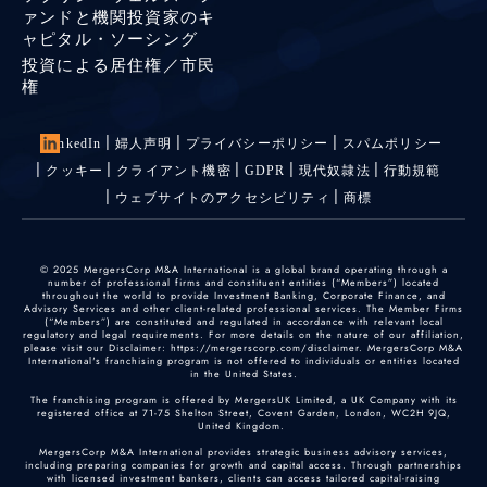
ァンドと機関投資家のキ
ャピタル・ソーシング
投資による居住権／市民
権
LinkedIn
婦人声明
プライバシーポリシー
スパムポリシー
クッキー
クライアント機密
GDPR
現代奴隷法
行動規範
ウェブサイトのアクセシビリティ
商標
© 2025 MergersCorp M&A International is a global brand operating through a
number of professional firms and constituent entities (“Members”) located
throughout the world to provide Investment Banking, Corporate Finance, and
Advisory Services and other client-related professional services. The Member Firms
(“Members”) are constituted and regulated in accordance with relevant local
regulatory and legal requirements. For more details on the nature of our affiliation,
please visit our Disclaimer: https://mergerscorp.com/disclaimer. MergersCorp M&A
International's franchising program is not offered to individuals or entities located
in the United States.
The franchising program is offered by MergersUK Limited, a UK Company with its
registered office at 71-75 Shelton Street, Covent Garden, London, WC2H 9JQ,
United Kingdom.
MergersCorp M&A International provides strategic business advisory services,
including preparing companies for growth and capital access. Through partnerships
with licensed investment bankers, clients can access tailored capital-raising