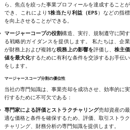
ら、焦点を絞った事業プロフィールを達成することが
でき、これにより
1株当たり利益（EPS
）などの指
を向上させることができる。
マージャーコープの役割
構造、実行、規制遵守に関
る戦略的ガイダンスを提供します。 私たちは、企業
が財務上および複雑な
税務上の影響を
評価し、
株主
値を最大化
するために有利な条件を交渉するお手伝
をします。
マージャースコープ分割の優位性
当社の専門知識は、事業売却を成功させ、効率的に実
行するために不可欠である：
専門家による評価とストラクチャリング
売却資産の
適な価格と条件を確保するため、評価、取引ストラク
チャリング、財務分析の専門知識を提供します。