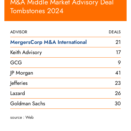
M&A Middle Market Advisory Deal
Tombstones 2024
ADVISOR
DEALS
MergersCorp M&A International
21
Keith Advisory
17
GCG
9
JP Morgan
41
Jefferies
23
Lazard
26
Goldman Sachs
30
source : Web