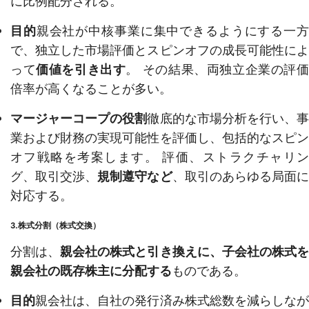
に比例配分される。
目的
親会社が中核事業に集中できるようにする一
で、独立した市場評価とスピンオフの成長可能性によ
って
価値を引き出す
。 その結果、両独立企業の評
倍率が高くなることが多い。
マージャーコープの役割
徹底的な市場分析を行い、
業および財務の実現可能性を評価し、包括的なスピン
オフ戦略を考案します。 評価、ストラクチャリン
グ、取引交渉、
規制遵守など
、取引のあらゆる局面
対応する。
3.株式分割（株式交換）
分割は、
親会社の株式と引き換えに、子会社の株式
親会社の既存株主に分配する
ものである。
目的
親会社は、自社の発行済み株式総数を減らしな