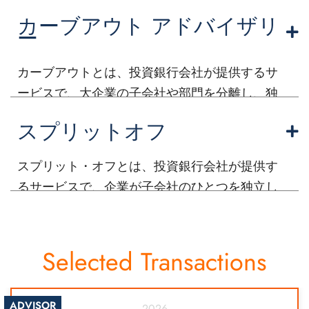
るものである。 このサービスは、プロセス全体
カーブアウト アドバイザリ
を通して包括的なサポートを提供します。
ー
カーブアウトとは、投資銀行会社が提供するサ
ービスで、大企業の子会社や部門を分離し、独
立した事業体に転換するプロセスを支援するも
スプリットオフ
のである。
スプリット・オフとは、投資銀行会社が提供す
るサービスで、企業が子会社のひとつを独立し
た事業体に分離することを可能にする。
Selected Transactions
ADVISOR
2026