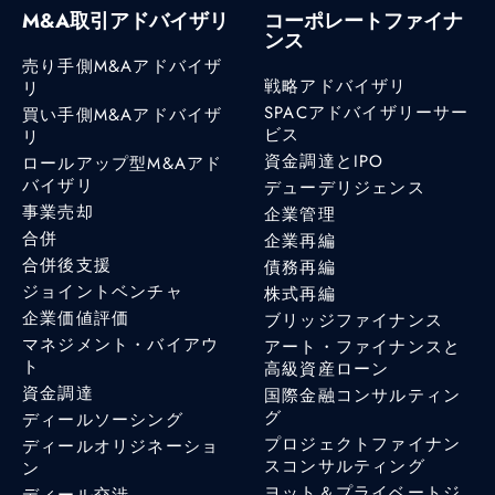
M&A取引アドバイザリ
コーポレートファイナ
ンス
売り手側M&Aアドバイザ
戦略アドバイザリ
リ
SPACアドバイザリーサー
買い手側M&Aアドバイザ
ビス
リ
資金調達とIPO
ロールアップ型M&Aアド
バイザリ
デューデリジェンス
事業売却
企業管理
合併
企業再編
合併後支援
債務再編
ジョイントベンチャ
株式再編
企業価値評価
ブリッジファイナンス
マネジメント・バイアウ
アート・ファイナンスと
ト
高級資産ローン
資金調達
国際金融コンサルティン
グ
ディールソーシング
プロジェクトファイナン
ディールオリジネーショ
スコンサルティング
ン
ヨット＆プライベートジ
ディール交渉