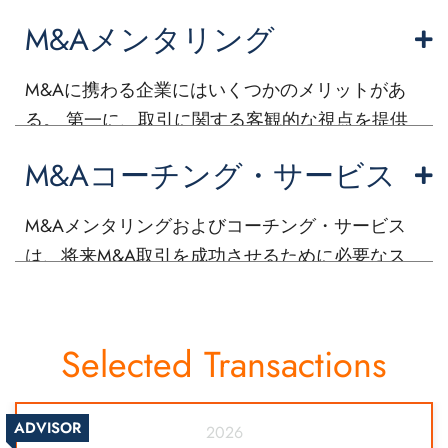
M&Aメンタリング
M&Aに携わる企業にはいくつかのメリットがあ
る。 第一に、取引に関する客観的な視点を提供
し、企業が潜在的な障害やリスクを特定し、克
M&Aコーチング・サービス
服するのを支援する。 これには、取引構造、価
格設定、交渉戦術に関する提案も含まれる。
M&Aメンタリングおよびコーチング・サービス
は、将来M&A取引を成功させるために必要なス
キルと能力を組織内に構築することを支援す
る。 これは、M&Aプロセスに関与する主要な担
当者にトレーニングと指導を提供し、彼らの知
Selected Transactions
識とスキルを高めることを可能にするものであ
る。
ADVISOR
2026