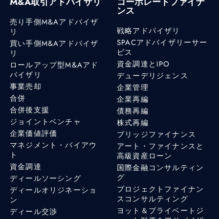
M&A取引アドバイザリ
コーポレートファイナ
ンス
売り手側M&Aアドバイザ
戦略アドバイザリ
リ
SPACアドバイザリーサー
買い手側M&Aアドバイザ
ビス
リ
資金調達とIPO
ロールアップ型M&Aアド
バイザリ
デューデリジェンス
事業売却
企業管理
合併
企業再編
合併後支援
債務再編
ジョイントベンチャ
株式再編
企業価値評価
ブリッジファイナンス
マネジメント・バイアウ
アート・ファイナンスと
ト
高級資産ローン
資金調達
国際金融コンサルティン
グ
ディールソーシング
プロジェクトファイナン
ディールオリジネーショ
スコンサルティング
ン
ヨット＆プライベートジ
ディール交渉