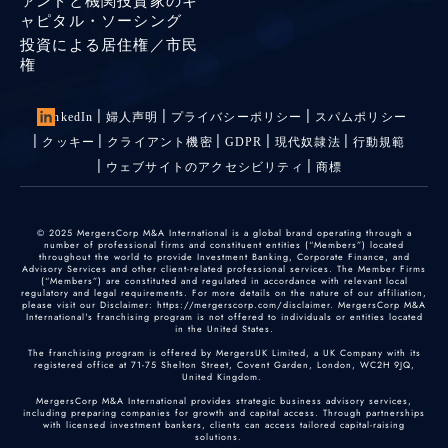
ァンドと機関投資家のキ
ャピタル・ソーシング
投資による居住権／市民
権
LinkedIn
婦人声明
プライバシーポリシー
スパムポリシー
クッキー
クライアント機密
GDPR
現代奴隷法
行動規範
ウェブサイトのアクセシビリティ
商標
© 2025 MergersCorp M&A International is a global brand operating through a
number of professional firms and constituent entities (“Members”) located
throughout the world to provide Investment Banking, Corporate Finance, and
Advisory Services and other client-related professional services. The Member Firms
(“Members”) are constituted and regulated in accordance with relevant local
regulatory and legal requirements. For more details on the nature of our affiliation,
please visit our Disclaimer: https://mergerscorp.com/disclaimer. MergersCorp M&A
International's franchising program is not offered to individuals or entities located
in the United States.
The franchising program is offered by MergersUK Limited, a UK Company with its
registered office at 71-75 Shelton Street, Covent Garden, London, WC2H 9JQ,
United Kingdom.
MergersCorp M&A International provides strategic business advisory services,
including preparing companies for growth and capital access. Through partnerships
with licensed investment bankers, clients can access tailored capital-raising
solutions.