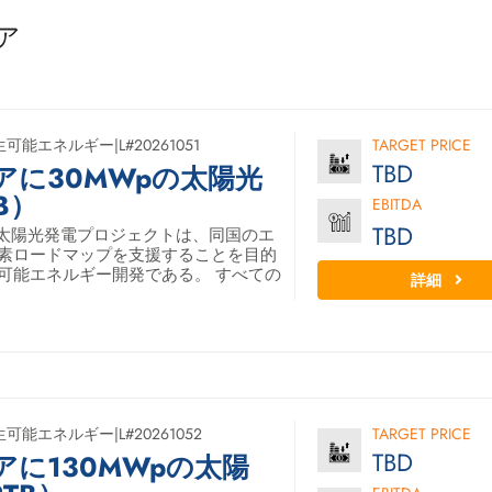
ニア
生可能エネルギー
|
L#20261051
TARGET PRICE
TBD
アに30MWpの太陽光
B）
EBITDA
TBD
W太陽光発電プロジェクトは、同国のエ
素ロードマップを支援することを目的
可能エネルギー開発である。 すべての
詳細
生可能エネルギー
|
L#20261052
TARGET PRICE
TBD
に130MWpの太陽