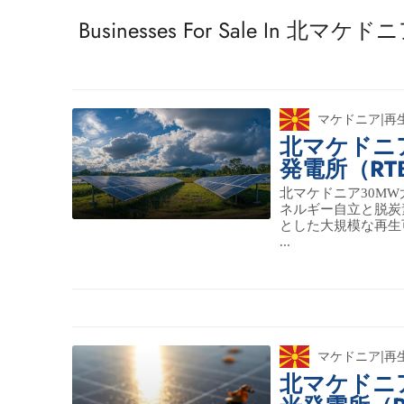
Businesses For Sale In 北マケド
マケドニア
|
再
北マケドニ
発電所（RT
北マケドニア30M
ネルギー自立と脱炭
とした大規模な再生
...
マケドニア
|
再
北マケドニア