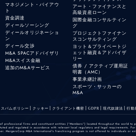
マネジメント・バイアウ
アート・ファイナンスと
ト
高級資産ローン
資金調達
国際金融コンサルティン
ディールソーシング
グ
ディールオリジネーショ
プロジェクトファイナン
ン
スコンサルティング
ディール交渉
ヨット＆プライベートジ
ェット融資＆アドバイザ
M&A SPACアドバイザリ
リー
M&Aスイス金融
債券 / アクティブ運用証
追加のM&Aサービス
明書（AMC）
事業承継計画
スポーツ・サッカーの
M&A
スパムポリシー
クッキー
クライアント機密
GDPR
現代奴隷法
行動
 professional firms and constituent entities (“Members”) located throughout the world to p
ted and regulated in accordance with relevant local regulatory and legal requirements. For mo
r. MergersCorp M&A International's franchising program is not offered to individuals or enti