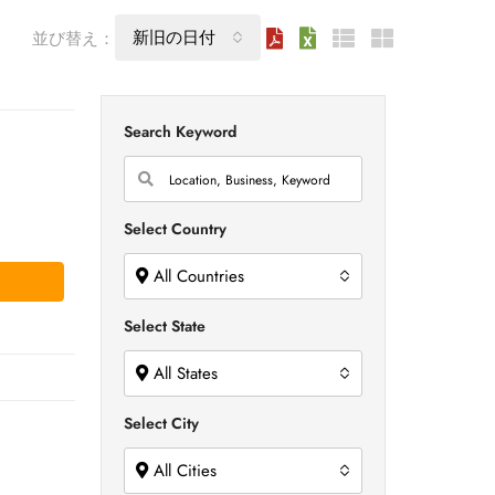
新旧の日付
並び替え：
Search Keyword
Select Country
All Countries
Select State
All States
Select City
All Cities