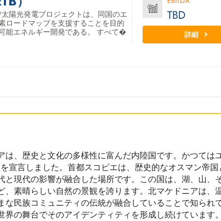
TB）
EBITDA
TBD
MW太陽光発電プロジェクトは、同国のエ
素ロードマップを支援することを目的
可能エネルギー開発である。 すべて�
詳細
アは、歴史と文化の多様性に富んだ内陸国です。かつては
独立を宣言しました。首都スコピエは、歴史的なオスマン帝国
代と現代の影響が融合した場所です。この国は、湖、山、
ど、素晴らしい自然の景観を誇ります。北マケドニアは、
まな民族コミュニティの伝統が融合していることで知られ
世界の舞台でそのアイデンティティを形成し続けています