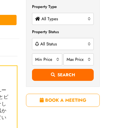
Property Type
All Types
Property Status
All Status
Min Price
Max Price
SEARCH
ユー
とビ
BOOK A MEETING
そし
温か
てい
。