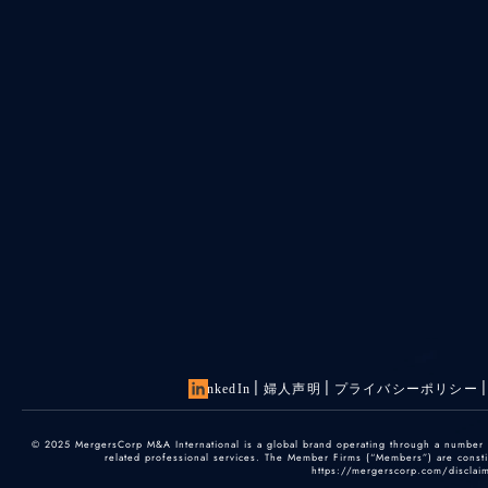
LinkedIn
婦人声明
プライバシーポリシー
© 2025 MergersCorp M&A International is a global brand operating through a number of
related professional services. The Member Firms (“Members”) are constitu
https://mergerscorp.com/disclaime