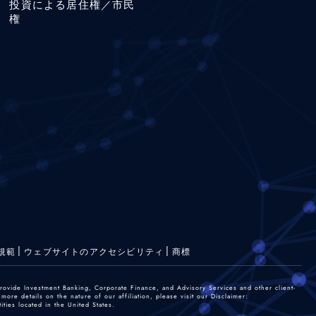
投資による居住権／市民
権
規範
ウェブサイトのアクセシビリティ
商標
rovide Investment Banking, Corporate Finance, and Advisory Services and other client-
re details on the nature of our affiliation, please visit our Disclaimer:
ties located in the United States.