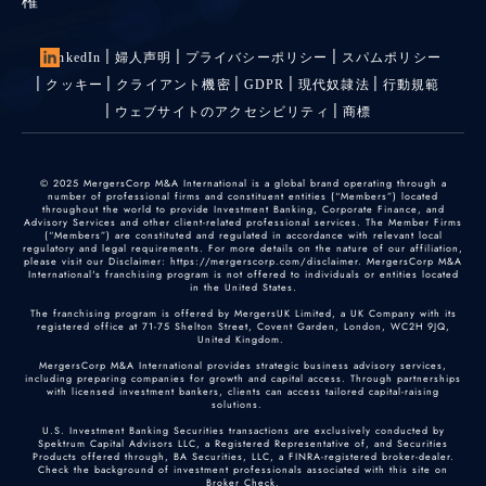
権
LinkedIn
婦人声明
プライバシーポリシー
スパムポリシー
クッキー
クライアント機密
GDPR
現代奴隷法
行動規範
ウェブサイトのアクセシビリティ
商標
© 2025 MergersCorp M&A International is a global brand operating through a
number of professional firms and constituent entities (“Members”) located
throughout the world to provide Investment Banking, Corporate Finance, and
Advisory Services and other client-related professional services. The Member Firms
(“Members”) are constituted and regulated in accordance with relevant local
regulatory and legal requirements. For more details on the nature of our affiliation,
please visit our Disclaimer: https://mergerscorp.com/disclaimer. MergersCorp M&A
International's franchising program is not offered to individuals or entities located
in the United States.
The franchising program is offered by MergersUK Limited, a UK Company with its
registered office at 71-75 Shelton Street, Covent Garden, London, WC2H 9JQ,
United Kingdom.
MergersCorp M&A International provides strategic business advisory services,
including preparing companies for growth and capital access. Through partnerships
with licensed investment bankers, clients can access tailored capital-raising
solutions.
U.S. Investment Banking Securities transactions are exclusively conducted by
Spektrum Capital Advisors LLC, a Registered Representative of, and Securities
Products offered through, BA Securities, LLC, a FINRA-registered broker-dealer.
Check the background of investment professionals associated with this site on
Broker Check
.