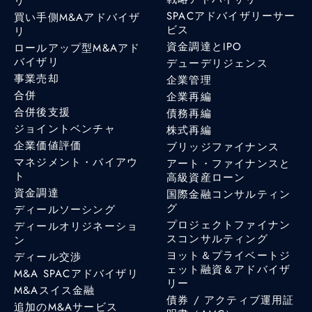
リ
SPACアドバイザリーサー
買い手側M&Aアドバイザ
ビス
リ
資金調達とIPO
ロールアップ型M&Aアド
バイザリ
デューデリジェンス
事業売却
企業管理
合併
企業再編
合併後支援
債務再編
ジョイントベンチャ
株式再編
企業価値評価
ブリッジファイナンス
マネジメント・バイアウ
アート・ファイナンスと
ト
高級資産ローン
資金調達
国際金融コンサルティン
グ
ディールソーシング
プロジェクトファイナン
ディールオリジネーショ
スコンサルティング
ン
ヨット＆プライベートジ
ディール交渉
ェット融資＆アドバイザ
M&A SPACアドバイザリ
リー
M&Aスイス金融
債券 / アクティブ運用証
追加のM&Aサービス