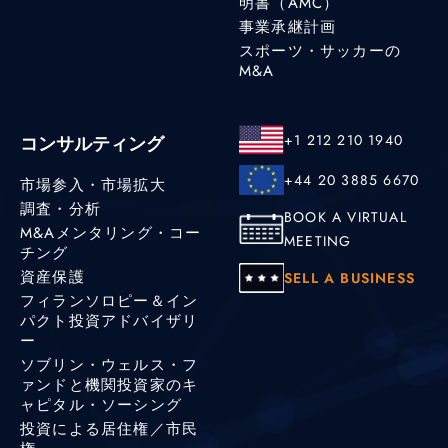
明書（AMC）
事業承継計画
スポーツ・サッカーの
M&A
+1 212 210 1940
コンサルティング
+44 20 3885 6670
市場参入・市場拡大
調査・分析
BOOK A VIRTUAL
M&Aメンタリング・コー
MEETING
チング
資産保護
SELL A BUSINESS
フィランソロピー＆イン
パクト投資アドバイザリ
ー
ソブリン・ウェルス・フ
ァンドと機関投資家のキ
ャピタル・ソーシング
投資による居住権／市民