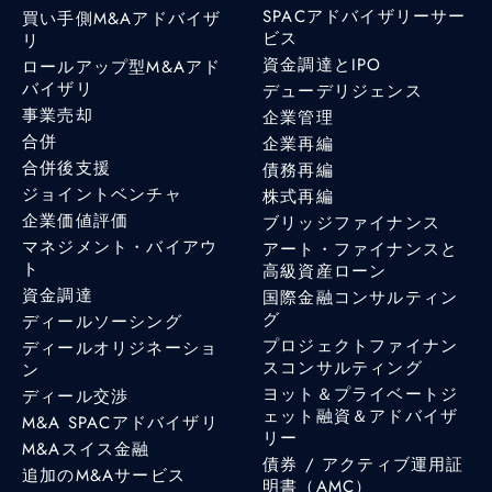
SPACアドバイザリーサー
買い手側M&Aアドバイザ
ビス
リ
資金調達とIPO
ロールアップ型M&Aアド
バイザリ
デューデリジェンス
事業売却
企業管理
合併
企業再編
合併後支援
債務再編
ジョイントベンチャ
株式再編
企業価値評価
ブリッジファイナンス
マネジメント・バイアウ
アート・ファイナンスと
ト
高級資産ローン
資金調達
国際金融コンサルティン
グ
ディールソーシング
プロジェクトファイナン
ディールオリジネーショ
スコンサルティング
ン
ヨット＆プライベートジ
ディール交渉
ェット融資＆アドバイザ
M&A SPACアドバイザリ
リー
M&Aスイス金融
債券 / アクティブ運用証
追加のM&Aサービス
明書（AMC）