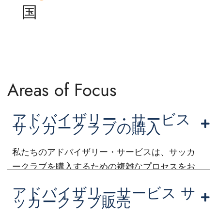
国
Areas of Focus
アドバイザリー・サービス
サッカークラブの購入
私たちのアドバイザリー・サービスは、サッカ
ークラブを購入するための複雑なプロセスをお
客様にご案内することを専門としています。 包
アドバイザリーサービス サ
括的な市場分析、財務評価、戦略的プランニン
ッカークラブ販売
グを各クライアントの目的に合わせて提供しま