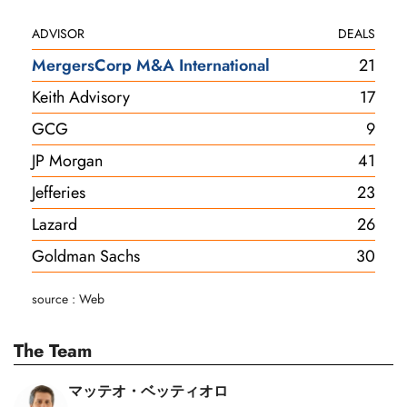
ADVISOR
DEALS
MergersCorp M&A International
21
Keith Advisory
17
GCG
9
JP Morgan
41
Jefferies
23
Lazard
26
Goldman Sachs
30
source : Web
The Team
マッテオ・ベッティオロ