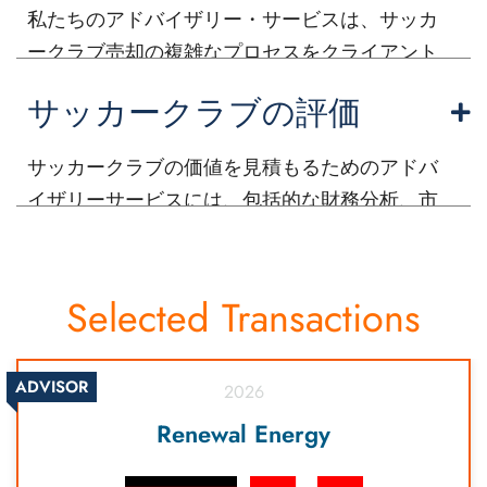
す。 私たちの経験豊かなチームは、クラブのパ
私たちのアドバイザリー・サービスは、サッカ
フォーマンス、ファンのエンゲージメント、潜
ークラブ売却の複雑なプロセスをクライアント
在的な投資機会に関する洞察を提供します。 私
に導くことを専門としています。 包括的な市場
サッカークラブの評価
たちは、お客様が十分な情報を得た上で決断を
分析、戦略的評価、潜在的な買い手を引き付け
下し、法的な検討を効果的に進められるよう、
るためのオーダーメイドのマーケティング・プ
サッカークラブの価値を見積もるためのアドバ
交渉を促進します。 私たちの専門知識があれ
ランを提供します。 当社の専門チームは、サッ
イザリーサービスには、包括的な財務分析、市
ば、クライアントは自信を持ってサッカー業界
カー業界の微妙なニュアンスを理解し、クライ
場評価、類似クラブとのベンチマークが含まれ
に参入し、美しいゲームの成長に貢献しなが
アントが可能な限り最高の取引を得られるよう
ます。 専門家は、チケット販売、マーチャンダ
ら、投資を最大限に活用することができます。
にしています。 交渉の促進、デュー・ディリジ
イジング、放送権、スポンサー契約からの収
Selected Transactions
ェンスの実施、取引期間中の継続的なサポート
入、クラブのブランド力、ファンのエンゲージ
により、シームレスで効率的なプロセスを実現
メントなど、さまざまな要素を評価する。
します。 サッカークラブ売却の価値を最大化す
ADVISOR
2026
るのは私たちにお任せください。
Renewal Energy