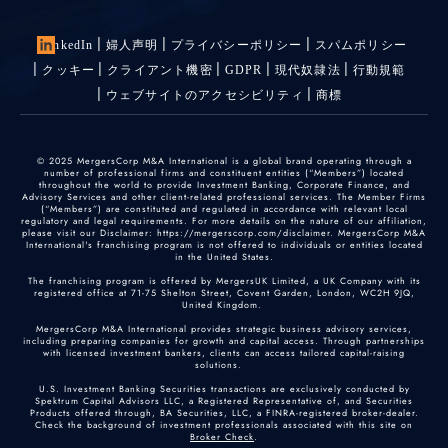
LinkedIn
婦人声明
プライバシーポリシー
スパムポリシー
クッキー
クライアント機密
GDPR
現代奴隷法
行動規範
ウェブサイトのアクセシビリティ
商標
© 2025 MergersCorp M&A International is a global brand operating through a
number of professional firms and constituent entities (“Members”) located
throughout the world to provide Investment Banking, Corporate Finance, and
Advisory Services and other client-related professional services. The Member Firms
(“Members”) are constituted and regulated in accordance with relevant local
regulatory and legal requirements. For more details on the nature of our affiliation,
please visit our Disclaimer: https://mergerscorp.com/disclaimer. MergersCorp M&A
International's franchising program is not offered to individuals or entities located
in the United States.
The franchising program is offered by MergersUK Limited, a UK Company with its
registered office at 71-75 Shelton Street, Covent Garden, London, WC2H 9JQ,
United Kingdom.
MergersCorp M&A International provides strategic business advisory services,
including preparing companies for growth and capital access. Through partnerships
with licensed investment bankers, clients can access tailored capital-raising
solutions.
U.S. Investment Banking Securities transactions are exclusively conducted by
Spektrum Capital Advisors LLC, a Registered Representative of, and Securities
Products offered through, BA Securities, LLC, a FINRA-registered broker-dealer.
Check the background of investment professionals associated with this site on
Broker Check
.