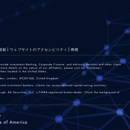
規範
ウェブサイトのアクセシビリティ
商標
rovide Investment Banking, Corporate Finance, and Advisory Services and other client-
re details on the nature of our affiliation, please visit our Disclaimer:
ties located in the United States.
 Garden, London, WC2H 9JQ, United Kingdom.
sed investment bankers, clients can access tailored capital-raising solutions.
rough, BA Securities, LLC, a FINRA-registered broker-dealer. Check the background of
t
s of America