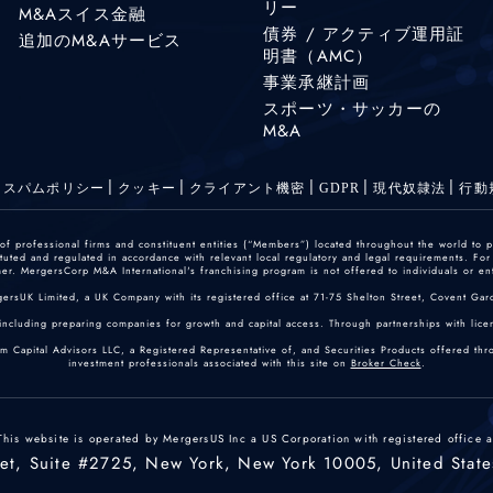
リー
M&Aスイス金融
債券 / アクティブ運用証
追加のM&Aサービス
明書（AMC）
事業承継計画
スポーツ・サッカーの
M&A
スパムポリシー
クッキー
クライアント機密
GDPR
現代奴隷法
行動
 professional firms and constituent entities (“Members”) located throughout the world to p
ted and regulated in accordance with relevant local regulatory and legal requirements. For mo
r. MergersCorp M&A International's franchising program is not offered to individuals or enti
gersUK Limited, a UK Company with its registered office at 71-75 Shelton Street, Covent
including preparing companies for growth and capital access. Through partnerships with licen
um Capital Advisors LLC, a Registered Representative of, and Securities Products offered th
investment professionals associated with this site on
Broker Check
.
This website is operated by MergersUS Inc a US Corporation with registered office a
eet, Suite #2725, New York, New York 10005, United State