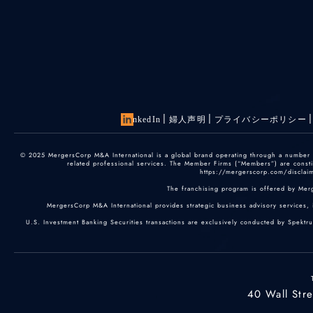
LinkedIn
婦人声明
プライバシーポリシー
© 2025 MergersCorp M&A International is a global brand operating through a number of
related professional services. The Member Firms (“Members”) are constitu
https://mergerscorp.com/disclaime
The franchising program is offered by Mer
MergersCorp M&A International provides strategic business advisory services, 
U.S. Investment Banking Securities transactions are exclusively conducted by Spektr
40 Wall Str