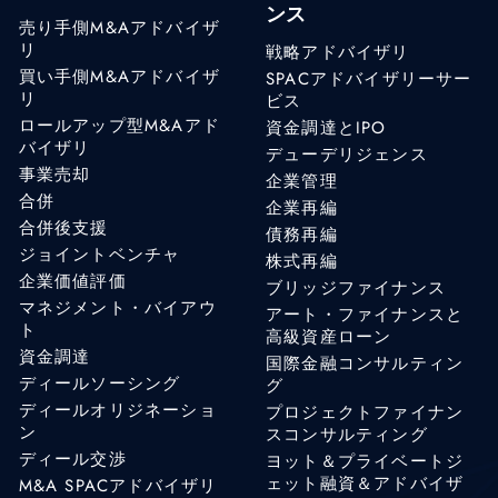
ンス
売り手側M&Aアドバイザ
リ
戦略アドバイザリ
買い手側M&Aアドバイザ
SPACアドバイザリーサー
リ
ビス
ロールアップ型M&Aアド
資金調達とIPO
バイザリ
デューデリジェンス
事業売却
企業管理
合併
企業再編
合併後支援
債務再編
ジョイントベンチャ
株式再編
企業価値評価
ブリッジファイナンス
マネジメント・バイアウ
アート・ファイナンスと
ト
高級資産ローン
資金調達
国際金融コンサルティン
ディールソーシング
グ
ディールオリジネーショ
プロジェクトファイナン
ン
スコンサルティング
ディール交渉
ヨット＆プライベートジ
ェット融資＆アドバイザ
M&A SPACアドバイザリ