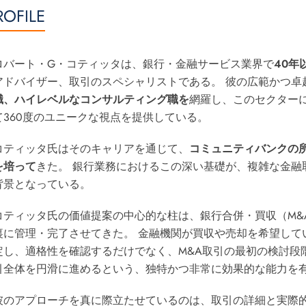
ROFILE
ロバート・G・コティッタは、銀行・金融サービス業界で
40年
アドバイザー、取引のスペシャリストである。 彼の広範かつ卓
職、ハイレベルなコンサルティング職を
網羅し、このセクター
て360度のユニークな視点を提供している。
コティッタ氏はそのキャリアを通じて、
コミュニティバンクの
を培って
きた。 銀行業務におけるこの深い基礎が、複雑な金融
背景となっている。
コティッタ氏の価値提案の中心的な柱は、銀行合併・買収（M&
裏に管理・完了させてきた。 金融機関が買収や売却を希望して
定し、適格性を確認するだけでなく、M&A取引の最初の検討段
引全体を円滑に進めるという、独特かつ非常に効果的な能力を
彼のアプローチを真に際立たせているのは、取引の詳細と実際