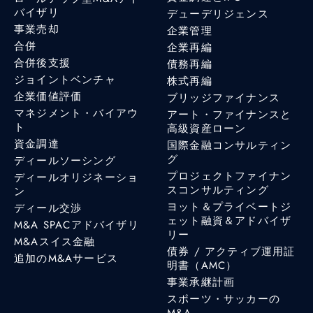
バイザリ
デューデリジェンス
事業売却
企業管理
合併
企業再編
合併後支援
債務再編
ジョイントベンチャ
株式再編
企業価値評価
ブリッジファイナンス
マネジメント・バイアウ
アート・ファイナンスと
ト
高級資産ローン
資金調達
国際金融コンサルティン
グ
ディールソーシング
プロジェクトファイナン
ディールオリジネーショ
スコンサルティング
ン
ヨット＆プライベートジ
ディール交渉
ェット融資＆アドバイザ
M&A SPACアドバイザリ
リー
M&Aスイス金融
債券 / アクティブ運用証
追加のM&Aサービス
明書（AMC）
事業承継計画
スポーツ・サッカーの
M&A