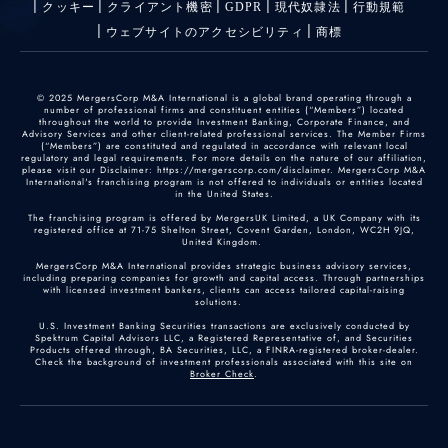
クッキー
クライアント機密
GDPR
現代奴隷法
行動規範
ウェブサイトのアクセシビリティ
商標
© 2025 MergersCorp M&A International is a global brand operating through a
number of professional firms and constituent entities (“Members”) located
throughout the world to provide Investment Banking, Corporate Finance, and
Advisory Services and other client-related professional services. The Member Firms
(“Members”) are constituted and regulated in accordance with relevant local
regulatory and legal requirements. For more details on the nature of our affiliation,
please visit our Disclaimer: https://mergerscorp.com/disclaimer. MergersCorp M&A
International's franchising program is not offered to individuals or entities located
in the United States.
The franchising program is offered by MergersUK Limited, a UK Company with its
registered office at 71-75 Shelton Street, Covent Garden, London, WC2H 9JQ,
United Kingdom.
MergersCorp M&A International provides strategic business advisory services,
including preparing companies for growth and capital access. Through partnerships
with licensed investment bankers, clients can access tailored capital-raising
solutions.
U.S. Investment Banking Securities transactions are exclusively conducted by
Spektrum Capital Advisors LLC, a Registered Representative of, and Securities
Products offered through, BA Securities, LLC, a FINRA-registered broker-dealer.
Check the background of investment professionals associated with this site on
Broker Check
.