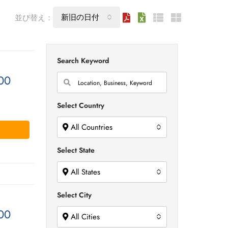
新旧の日付
並び替え：
Search Keyword
00
Select Country
All Countries
Select State
All States
Select City
00
All Cities