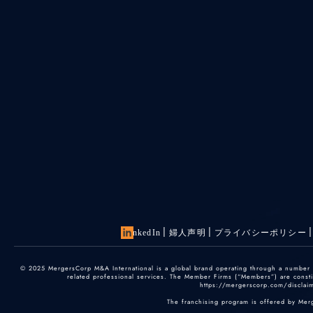
LinkedIn
婦人声明
プライバシーポリシー
© 2025 MergersCorp M&A International is a global brand operating through a number of
related professional services. The Member Firms (“Members”) are constitu
https://mergerscorp.com/disclaime
The franchising program is offered by Mer