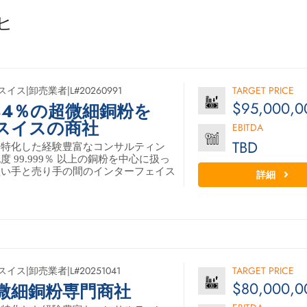
ッヒ
スイス
|
卸売業者
|
L#20260991
TARGET PRICE
$95,000,0
984％の超微細銅粉を
スイスの商社
EBITDA
TBD
に特化した経験豊富なコンサルティン
 99.999％ 以上の銅粉を中心に扱っ
買い手と売り手の間のインターフェイス
詳細
スイス
|
卸売業者
|
L#20251041
TARGET PRICE
$80,000,0
微細銅粉専門商社