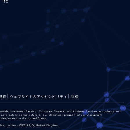
権
規範
ウェブサイトのアクセシビリティ
商標
rovide Investment Banking, Corporate Finance, and Advisory Services and other client-
re details on the nature of our affiliation, please visit our Disclaimer:
ties located in the United States.
 Garden, London, WC2H 9JQ, United Kingdom.