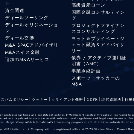
ト
高級資産ローン
資金調達
国際金融コンサルティン
ディールソーシング
グ
ディールオリジネーショ
プロジェクトファイナン
ン
スコンサルティング
ディール交渉
ヨット＆プライベートジ
ェット融資＆アドバイザ
M&A SPACアドバイザリ
リー
M&Aスイス金融
債券 / アクティブ運用証
追加のM&Aサービス
明書（AMC）
事業承継計画
スポーツ・サッカーの
M&A
スパムポリシー
クッキー
クライアント機密
GDPR
現代奴隷法
行動
 professional firms and constituent entities (“Members”) located throughout the world to p
ted and regulated in accordance with relevant local regulatory and legal requirements. For mo
r. MergersCorp M&A International's franchising program is not offered to individuals or enti
gersUK Limited, a UK Company with its registered office at 71-75 Shelton Street, Covent