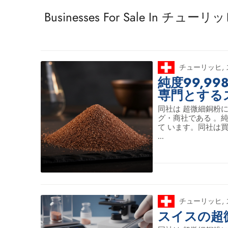
Businesses For Sale In チューリ
チューリッヒ
,
純度99,9
専門とする
同社は 超微細銅粉
グ・商社である 。純度
て います。同社は
...
チューリッヒ
,
スイスの超