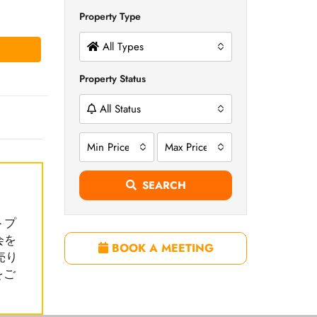
Property Type
All Types
Property Status
All Status
Min Price
Max Price
SEARCH
トプ
会を
BOOK A MEETING
売り
をご