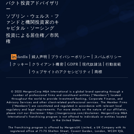
パクト投資アドバイザリ
ー
ソブリン・ウェルス・フ
ァンドと機関投資家のキ
ャピタル・ソーシング
投資による居住権／市民
権
LinkedIn
婦人声明
プライバシーポリシー
スパムポリシー
クッキー
クライアント機密
GDPR
現代奴隷法
行動規範
ウェブサイトのアクセシビリティ
商標
© 2025 MergersCorp M&A International is a global brand operating through a
number of professional firms and constituent entities (“Members”) located
throughout the world to provide Investment Banking, Corporate Finance, and
Advisory Services and other client-related professional services. The Member Firms
(“Members”) are constituted and regulated in accordance with relevant local
regulatory and legal requirements. For more details on the nature of our affiliation,
please visit our Disclaimer: https://mergerscorp.com/disclaimer. MergersCorp M&A
International's franchising program is not offered to individuals or entities located
in the United States.
The franchising program is offered by MergersUK Limited, a UK Company with its
registered office at 71-75 Shelton Street, Covent Garden, London, WC2H 9JQ,