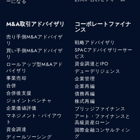
ーになる
M&A取引アドバイザリ
コーポレートファイナ
ンス
売り手側M&Aアドバイザ
戦略アドバイザリ
リ
SPACアドバイザリーサー
買い手側M&Aアドバイザ
ビス
リ
資金調達とIPO
ロールアップ型M&Aアド
バイザリ
デューデリジェンス
事業売却
企業管理
合併
企業再編
合併後支援
債務再編
ジョイントベンチャ
株式再編
企業価値評価
ブリッジファイナンス
マネジメント・バイアウ
アート・ファイナンスと
ト
高級資産ローン
資金調達
国際金融コンサルティン
グ
ディールソーシング