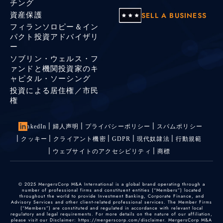
チング
資産保護
SELL A BUSINESS
フィランソロピー＆イン
パクト投資アドバイザリ
ー
ソブリン・ウェルス・フ
ァンドと機関投資家のキ
ャピタル・ソーシング
投資による居住権／市民
権
LinkedIn
婦人声明
プライバシーポリシー
スパムポリシー
クッキー
クライアント機密
GDPR
現代奴隷法
行動規範
ウェブサイトのアクセシビリティ
商標
© 2025 MergersCorp M&A International is a global brand operating through a
number of professional firms and constituent entities (“Members”) located
throughout the world to provide Investment Banking, Corporate Finance, and
Advisory Services and other client-related professional services. The Member Firms
(“Members”) are constituted and regulated in accordance with relevant local
regulatory and legal requirements. For more details on the nature of our affiliation,
please visit our Disclaimer: https://mergerscorp.com/disclaimer. MergersCorp M&A