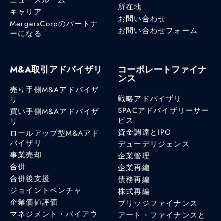
所在地
キャリア
お問い合わせ
MergersCorpのパートナ
お問い合わせフォーム
ーになる
M&A取引アドバイザリ
コーポレートファイナ
ンス
売り手側M&Aアドバイザ
戦略アドバイザリ
リ
SPACアドバイザリーサー
買い手側M&Aアドバイザ
ビス
リ
資金調達とIPO
ロールアップ型M&Aアド
バイザリ
デューデリジェンス
事業売却
企業管理
合併
企業再編
合併後支援
債務再編
ジョイントベンチャ
株式再編
企業価値評価
ブリッジファイナンス
マネジメント・バイアウ
アート・ファイナンスと