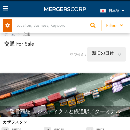
日本語
Filters
ホーム
交通
交通 For Sale
新旧の日付
並び替え：
運営商品 ロジスティクスと鉄道駅／ターミナル
カザフスタン
EBITDA
GROSS
PRICE