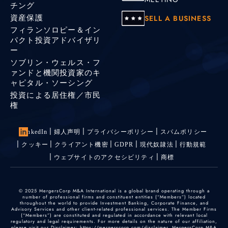
チング
資産保護
SELL A BUSINESS
フィランソロピー＆イン
パクト投資アドバイザリ
ー
ソブリン・ウェルス・フ
ァンドと機関投資家のキ
ャピタル・ソーシング
投資による居住権／市民
権
LinkedIn
婦人声明
プライバシーポリシー
スパムポリシー
クッキー
クライアント機密
GDPR
現代奴隷法
行動規範
ウェブサイトのアクセシビリティ
商標
© 2025 MergersCorp M&A International is a global brand operating through a
number of professional firms and constituent entities (“Members”) located
throughout the world to provide Investment Banking, Corporate Finance, and
Advisory Services and other client-related professional services. The Member Firms
(“Members”) are constituted and regulated in accordance with relevant local
regulatory and legal requirements. For more details on the nature of our affiliation,
please visit our Disclaimer: https://mergerscorp.com/disclaimer. MergersCorp M&A