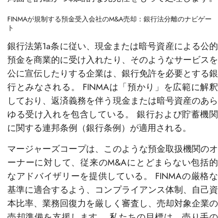
FINMAが規制する預金受入会社のM&A売却：銀行法分離のナビゲー
ト
銀行法第1a条に従い、現金または暗号資産による公的
預金を商業的に受け入れたり、そのようなサービスを
公に宣伝したりする企業は、銀行免許を必要とする銀
行とみなされる。 FINMAは「預かり」を広範に解釈
しており、返済義務を伴う現金または暗号資産のあら
ゆる受け入れを包含している。 銀行および貯蓄機関
に関する連邦条例（銀行条例）が適用される。
マージャーズコープは、このような預金取扱機関のオ
ーナーに対して、従来のM&Aにとどまらない包括的
なアドバイザリーを提供している。 FINMAの厳格な
基準に適合するよう、コンプライアンス体制、自己資
本比率、業務回復力を厳しく審査し、売却対象企業の
売却準備を支援します。
私たちの目標は、売り手