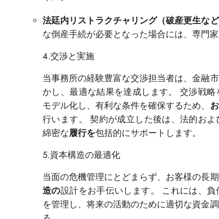
法廷内リストラクチャリング（破産更生など
な倒産手続が必要となった場合には、専門家
4.交渉と実施
当事務所の経験豊富な交渉担当者は、金融市
かし、最適な結果を達成します。 交渉戦略
モデル化し、有利な条件を確保するため、
お
行います。 契約が成立した後は、法的およ
綿密な
履行を
包括的にサポートします。
5.資本構造の最適化
当面の危機管理にとどまらず、お客様の長期
造の
設計をお手伝いします。 これには、負
を管理し、将来の活動のために適切な資金調
る。