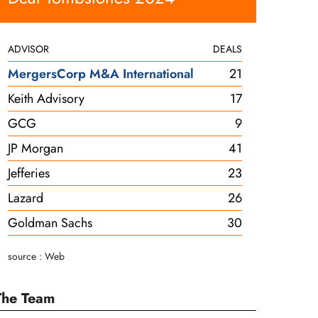
ADVISOR
DEALS
MergersCorp M&A International
21
Keith Advisory
17
GCG
9
JP Morgan
41
Jefferies
23
Lazard
26
Goldman Sachs
30
source : Web
The Team