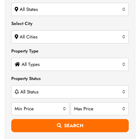
All States
Select City
All Cities
Property Type
All Types
Property Status
All Status
Min Price
Max Price
SEARCH