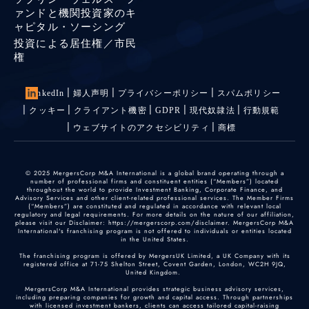
ァンドと機関投資家のキ
ャピタル・ソーシング
投資による居住権／市民
権
LinkedIn
婦人声明
プライバシーポリシー
スパムポリシー
クッキー
クライアント機密
GDPR
現代奴隷法
行動規範
ウェブサイトのアクセシビリティ
商標
© 2025 MergersCorp M&A International is a global brand operating through a
number of professional firms and constituent entities (“Members”) located
throughout the world to provide Investment Banking, Corporate Finance, and
Advisory Services and other client-related professional services. The Member Firms
(“Members”) are constituted and regulated in accordance with relevant local
regulatory and legal requirements. For more details on the nature of our affiliation,
please visit our Disclaimer: https://mergerscorp.com/disclaimer. MergersCorp M&A
International's franchising program is not offered to individuals or entities located
in the United States.
The franchising program is offered by MergersUK Limited, a UK Company with its
registered office at 71-75 Shelton Street, Covent Garden, London, WC2H 9JQ,
United Kingdom.
MergersCorp M&A International provides strategic business advisory services,
including preparing companies for growth and capital access. Through partnerships
with licensed investment bankers, clients can access tailored capital-raising