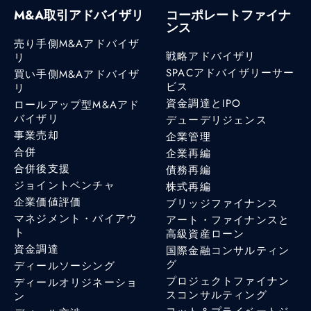
M&A取引アドバイザリ
コーポレートファイナ
ンス
売り手側M&Aアドバイザ
戦略アドバイザリ
リ
SPACアドバイザリーサー
買い手側M&Aアドバイザ
ビス
リ
資金調達とIPO
ロールアップ型M&Aアド
バイザリ
デューデリジェンス
事業売却
企業管理
合併
企業再編
合併後支援
債務再編
ジョイントベンチャ
株式再編
企業価値評価
ブリッジファイナンス
マネジメント・バイアウ
アート・ファイナンスと
ト
高級資産ローン
資金調達
国際金融コンサルティン
グ
ディールソーシング
プロジェクトファイナン
ディールオリジネーショ
スコンサルティング
ン