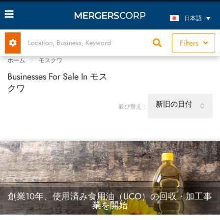
日本語
Filters
ホーム
モスクワ
Businesses For Sale In モス
クワ
新旧の日付
並び替え：
創業10年、使用済み食用油（UCO）の回収・加工事
業を開始