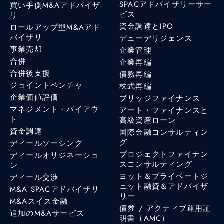
SPACアドバイザリーサー
買い手側M&Aアドバイザ
ビス
リ
資金調達とIPO
ロールアップ型M&Aアド
バイザリ
デューデリジェンス
事業売却
企業管理
合併
企業再編
合併後支援
債務再編
ジョイントベンチャ
株式再編
企業価値評価
ブリッジファイナンス
マネジメント・バイアウ
アート・ファイナンスと
ト
高級資産ローン
資金調達
国際金融コンサルティン
グ
ディールソーシング
プロジェクトファイナン
ディールオリジネーショ
スコンサルティング
ン
ヨット＆プライベートジ
ディール交渉
ェット融資＆アドバイザ
M&A SPACアドバイザリ
リー
M&Aスイス金融
債券 / アクティブ運用証
追加のM&Aサービス
明書（AMC）