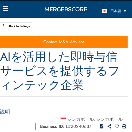
日本語
Back to Listings
Contact M&A Advisor
AIを活用した即時与信
サービスを提供するフ
ィンテック企業
説明
シンガポール
シンガポール
,
Business ID:
L#20240637