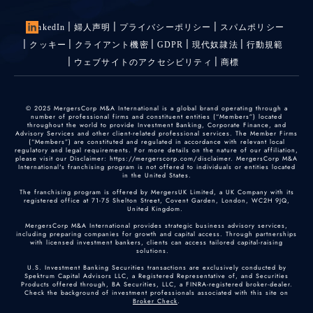
LinkedIn
婦人声明
プライバシーポリシー
スパムポリシー
クッキー
クライアント機密
GDPR
現代奴隷法
行動規範
ウェブサイトのアクセシビリティ
商標
© 2025 MergersCorp M&A International is a global brand operating through a
number of professional firms and constituent entities (“Members”) located
throughout the world to provide Investment Banking, Corporate Finance, and
Advisory Services and other client-related professional services. The Member Firms
(“Members”) are constituted and regulated in accordance with relevant local
regulatory and legal requirements. For more details on the nature of our affiliation,
please visit our Disclaimer: https://mergerscorp.com/disclaimer. MergersCorp M&A
International's franchising program is not offered to individuals or entities located
in the United States.
The franchising program is offered by MergersUK Limited, a UK Company with its
registered office at 71-75 Shelton Street, Covent Garden, London, WC2H 9JQ,
United Kingdom.
MergersCorp M&A International provides strategic business advisory services,
including preparing companies for growth and capital access. Through partnerships
with licensed investment bankers, clients can access tailored capital-raising
solutions.
U.S. Investment Banking Securities transactions are exclusively conducted by
Spektrum Capital Advisors LLC, a Registered Representative of, and Securities
Products offered through, BA Securities, LLC, a FINRA-registered broker-dealer.
Check the background of investment professionals associated with this site on
Broker Check
.