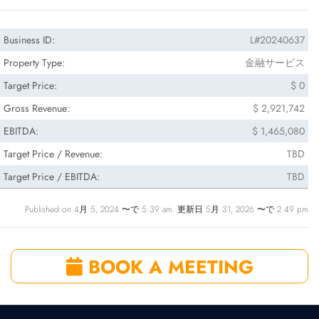
Business ID:
L#20240637
Property Type:
金融サービス
Target Price:
$ 0
Gross Revenue:
$ 2,921,742
EBITDA:
$ 1,465,080
Target Price / Revenue:
TBD
Target Price / EBITDA:
TBD
Published on 4月 5, 2024 〜で 5:39 am. 更新日 5月 31, 2026 〜で 2:49 pm
BOOK A MEETING