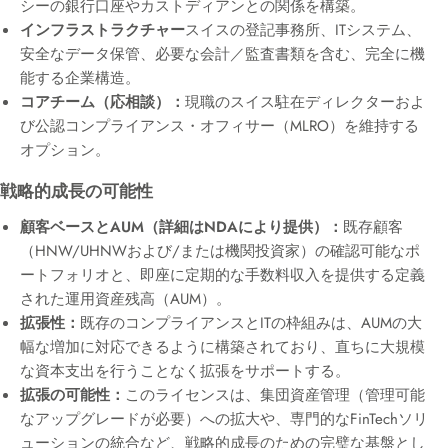
シーの銀行口座やカストディアンとの関係を構築。
インフラストラクチャー
スイスの登記事務所、ITシステム、
安全なデータ保管、必要な会計／監査書類を含む、完全に機
能する企業構造。
コアチーム（応相談）：
現職のスイス駐在ディレクターおよ
び公認コンプライアンス・オフィサー（MLRO）を維持する
オプション。
戦略的成長の可能性
顧客ベースとAUM（詳細はNDAにより提供）：
既存顧客
（HNW/UHNWおよび/または機関投資家）の確認可能なポ
ートフォリオと、即座に定期的な手数料収入を提供する定義
された運用資産残高（AUM）。
拡張性：
既存のコンプライアンスとITの枠組みは、AUMの大
幅な増加に対応できるように構築されており、直ちに大規模
な資本支出を行うことなく拡張をサポートする。
拡張の可能性：
このライセンスは、集団資産管理（管理可能
なアップグレードが必要）への拡大や、専門的なFinTechソリ
ューションの統合など、戦略的成長のための完璧な基盤とし