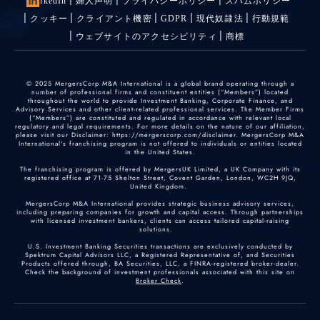
LinkedIn
婦人声明
プライバシーポリシー
スパムポリシー
クッキー
クライアント機密
GDPR
現代奴隷法
行動規範
ウェブサイトのアクセシビリティ
商標
© 2025 MergersCorp M&A International is a global brand operating through a
number of professional firms and constituent entities (“Members”) located
throughout the world to provide Investment Banking, Corporate Finance, and
Advisory Services and other client-related professional services. The Member Firms
(“Members”) are constituted and regulated in accordance with relevant local
regulatory and legal requirements. For more details on the nature of our affiliation,
please visit our Disclaimer: https://mergerscorp.com/disclaimer. MergersCorp M&A
International's franchising program is not offered to individuals or entities located
in the United States.
The franchising program is offered by MergersUK Limited, a UK Company with its
registered office at 71-75 Shelton Street, Covent Garden, London, WC2H 9JQ,
United Kingdom.
MergersCorp M&A International provides strategic business advisory services,
including preparing companies for growth and capital access. Through partnerships
with licensed investment bankers, clients can access tailored capital-raising
solutions.
U.S. Investment Banking Securities transactions are exclusively conducted by
Spektrum Capital Advisors LLC, a Registered Representative of, and Securities
Products offered through, BA Securities, LLC, a FINRA-registered broker-dealer.
Check the background of investment professionals associated with this site on
Broker Check
.