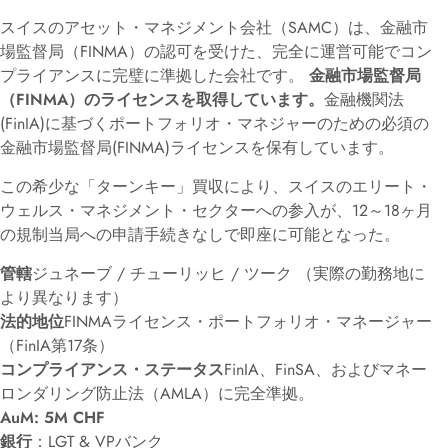
スイスのアセット・マネジメント会社（SAMC）は、金融市
場監督局（FINMA）の認可を受けた、完全に運営可能でコン
プライアンスに完璧に準拠した会社です。
金融市場監督局
（FINMA）のライセンスを取得しています。
金融機関法
(FinIA)に基づくポートフォリオ・マネジャーのための必須の
金融市場監督局(FINMA)ライセンスを保有しています。
この希少な「ターンキー」買収により、スイスのエリート・
ウェルス・マネジメント・セクターへの参入が、12～18ヶ月
の規制当局への申請手続きなしで即座に可能となった。
管轄
ジュネーブ / チューリッヒ / ツーク （実際の勤務地に
より異なります）
法的地位
FINMAライセンス・ポートフォリオ・マネージャー
（FinIA第17条）
コンプライアンス・ステータス
FinIA、FinSA、およびマネー
ロンダリング防止法（AMLA）に完全準拠。
AuM: 5M CHF
銀行
：LGT & VPバンク