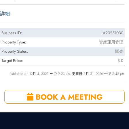
詳細
Business ID:
L#20251030
Property Type:
資産運用管理
Property Status:
販売
Target Price:
$ 0
Published on 12月 4, 2025 〜で 9:23 am. 更新日 5月 31, 2026 〜で 2:48 pm
BOOK A MEETING