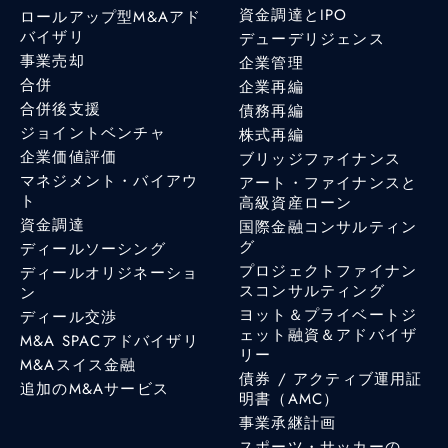
資金調達とIPO
ロールアップ型M&Aアド
バイザリ
デューデリジェンス
事業売却
企業管理
合併
企業再編
合併後支援
債務再編
ジョイントベンチャ
株式再編
企業価値評価
ブリッジファイナンス
マネジメント・バイアウ
アート・ファイナンスと
ト
高級資産ローン
資金調達
国際金融コンサルティン
グ
ディールソーシング
プロジェクトファイナン
ディールオリジネーショ
スコンサルティング
ン
ヨット＆プライベートジ
ディール交渉
ェット融資＆アドバイザ
M&A SPACアドバイザリ
リー
M&Aスイス金融
債券 / アクティブ運用証
追加のM&Aサービス
明書（AMC）
事業承継計画
スポーツ・サッカーの