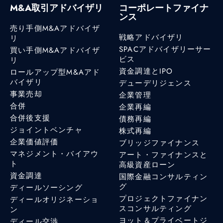
M&A取引アドバイザリ
コーポレートファイナ
ンス
売り手側M&Aアドバイザ
戦略アドバイザリ
リ
SPACアドバイザリーサー
買い手側M&Aアドバイザ
ビス
リ
資金調達とIPO
ロールアップ型M&Aアド
バイザリ
デューデリジェンス
事業売却
企業管理
合併
企業再編
合併後支援
債務再編
ジョイントベンチャ
株式再編
企業価値評価
ブリッジファイナンス
マネジメント・バイアウ
アート・ファイナンスと
ト
高級資産ローン
資金調達
国際金融コンサルティン
グ
ディールソーシング
プロジェクトファイナン
ディールオリジネーショ
スコンサルティング
ン
ヨット＆プライベートジ
ディール交渉