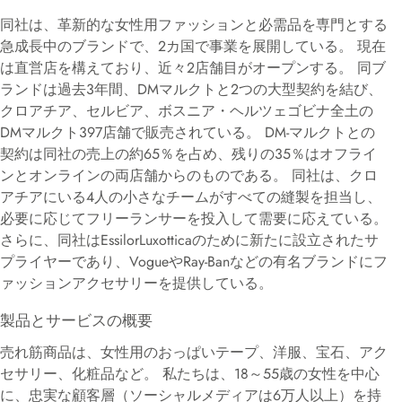
同社は、革新的な女性用ファッションと必需品を専門とする
急成長中のブランドで、2カ国で事業を展開している。 現在
は直営店を構えており、近々2店舗目がオープンする。 同ブ
ランドは過去3年間、DMマルクトと2つの大型契約を結び、
クロアチア、セルビア、ボスニア・ヘルツェゴビナ全土の
DMマルクト397店舗で販売されている。 DM-マルクトとの
契約は同社の売上の約65％を占め、残りの35％はオフライ
ンとオンラインの両店舗からのものである。 同社は、クロ
アチアにいる4人の小さなチームがすべての縫製を担当し、
必要に応じてフリーランサーを投入して需要に応えている。
さらに、同社はEssilorLuxotticaのために新たに設立されたサ
プライヤーであり、VogueやRay-Banなどの有名ブランドにフ
ァッションアクセサリーを提供している。
製品とサービスの概要
売れ筋商品は、女性用のおっぱいテープ、洋服、宝石、アク
セサリー、化粧品など。 私たちは、18～55歳の女性を中心
に、忠実な顧客層（ソーシャルメディアは6万人以上）を持