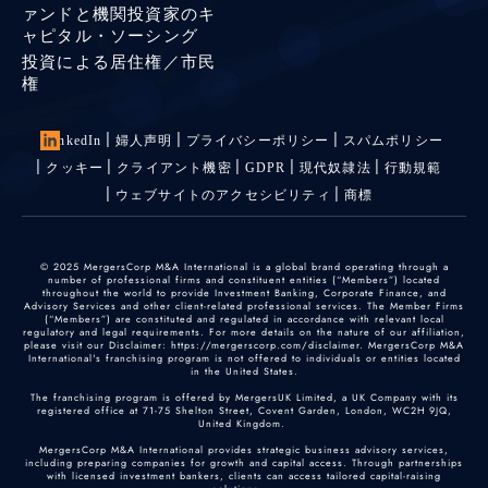
ァンドと機関投資家のキ
ャピタル・ソーシング
投資による居住権／市民
権
LinkedIn
婦人声明
プライバシーポリシー
スパムポリシー
クッキー
クライアント機密
GDPR
現代奴隷法
行動規範
ウェブサイトのアクセシビリティ
商標
© 2025 MergersCorp M&A International is a global brand operating through a
number of professional firms and constituent entities (“Members”) located
throughout the world to provide Investment Banking, Corporate Finance, and
Advisory Services and other client-related professional services. The Member Firms
(“Members”) are constituted and regulated in accordance with relevant local
regulatory and legal requirements. For more details on the nature of our affiliation,
please visit our Disclaimer: https://mergerscorp.com/disclaimer. MergersCorp M&A
International's franchising program is not offered to individuals or entities located
in the United States.
The franchising program is offered by MergersUK Limited, a UK Company with its
registered office at 71-75 Shelton Street, Covent Garden, London, WC2H 9JQ,
United Kingdom.
MergersCorp M&A International provides strategic business advisory services,
including preparing companies for growth and capital access. Through partnerships
with licensed investment bankers, clients can access tailored capital-raising