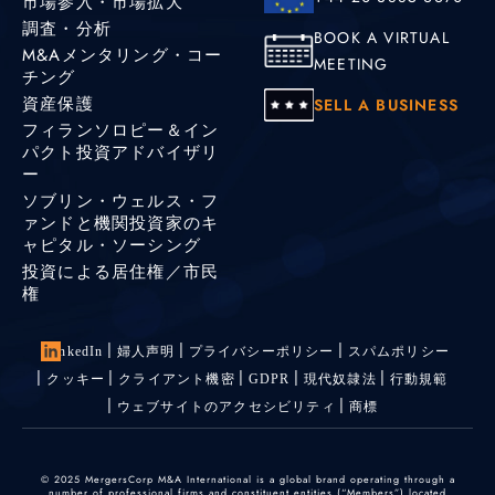
市場参入・市場拡大
調査・分析
BOOK A VIRTUAL
M&Aメンタリング・コー
MEETING
チング
資産保護
SELL A BUSINESS
フィランソロピー＆イン
パクト投資アドバイザリ
ー
ソブリン・ウェルス・フ
ァンドと機関投資家のキ
ャピタル・ソーシング
投資による居住権／市民
権
LinkedIn
婦人声明
プライバシーポリシー
スパムポリシー
クッキー
クライアント機密
GDPR
現代奴隷法
行動規範
ウェブサイトのアクセシビリティ
商標
© 2025 MergersCorp M&A International is a global brand operating through a
number of professional firms and constituent entities (“Members”) located