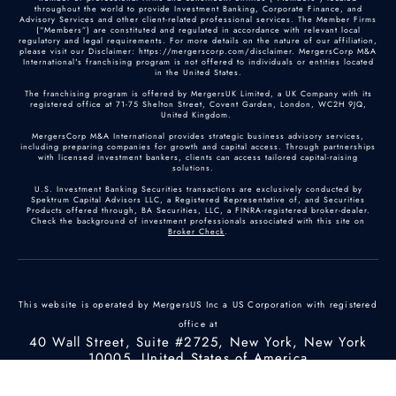
throughout the world to provide Investment Banking, Corporate Finance, and
Advisory Services and other client-related professional services. The Member Firms
(“Members”) are constituted and regulated in accordance with relevant local
regulatory and legal requirements. For more details on the nature of our affiliation,
please visit our Disclaimer: https://mergerscorp.com/disclaimer. MergersCorp M&A
International's franchising program is not offered to individuals or entities located
in the United States.
The franchising program is offered by MergersUK Limited, a UK Company with its
registered office at 71-75 Shelton Street, Covent Garden, London, WC2H 9JQ,
United Kingdom.
MergersCorp M&A International provides strategic business advisory services,
including preparing companies for growth and capital access. Through partnerships
with licensed investment bankers, clients can access tailored capital-raising
solutions.
U.S. Investment Banking Securities transactions are exclusively conducted by
Spektrum Capital Advisors LLC, a Registered Representative of, and Securities
Products offered through, BA Securities, LLC, a FINRA-registered broker-dealer.
Check the background of investment professionals associated with this site on
Broker Check
.
This website is operated by MergersUS Inc a US Corporation with registered
office at
40 Wall Street, Suite #2725, New York, New York
10005, United States of America